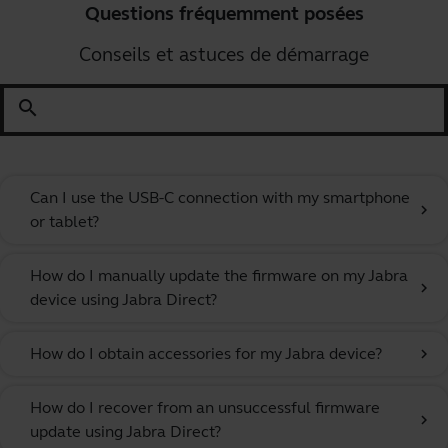
Questions fréquemment posées
Conseils et astuces de démarrage
search
Can I use the USB-C connection with my smartphone
chevron_right
or tablet?
How do I manually update the firmware on my Jabra
chevron_right
device using Jabra Direct?
How do I obtain accessories for my Jabra device?
chevron_right
How do I recover from an unsuccessful firmware
chevron_right
update using Jabra Direct?