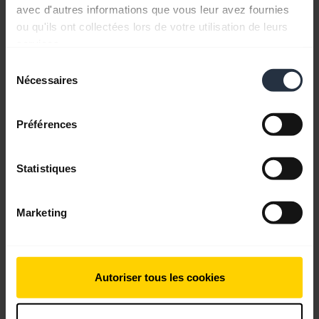
1.74 MB - pdf
avec d'autres informations que vous leur avez fournies
ou qu'ils ont collectées lors de votre utilisation de leurs
services.
Retrouvez tous les documents du produit
Sélection
Nécessaires
du
consentement
Vidéos
Préférences
Statistiques
Marketing
Autoriser tous les cookies