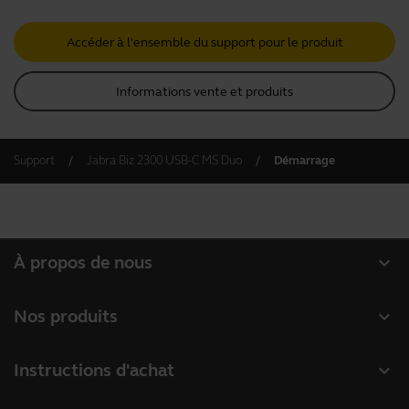
Accéder à l'ensemble du support pour le produit
Informations vente et produits
Support
Jabra Biz 2300 USB-C MS Duo
Démarrage
expand_more
À propos de nous
À propos de Jabra
expand_more
Nos produits
Carrières
Micro-casques
expand_more
Instructions d'achat
Durabilité
Speakerphones