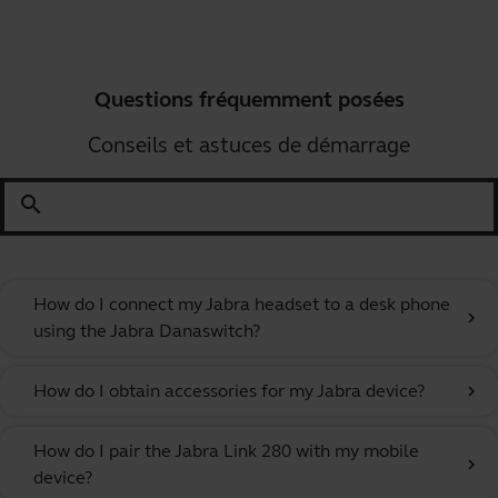
Questions fréquemment posées
Conseils et astuces de démarrage
search
How do I connect my Jabra headset to a desk phone
chevron_right
using the Jabra Danaswitch?
How do I obtain accessories for my Jabra device?
chevron_right
How do I pair the Jabra Link 280 with my mobile
chevron_right
device?