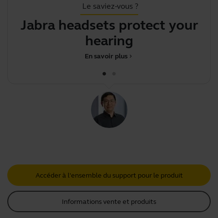
Le saviez-vous ?
Jabra headsets protect your
hearing
En savoir plus
chevron_right
Accéder à l'ensemble du support pour le produit
Informations vente et produits