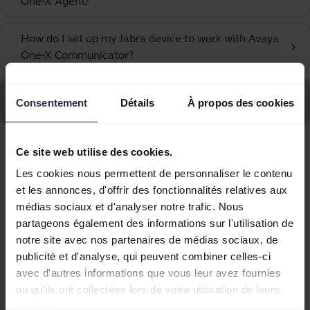
One-X Agent?
How do I set up my Jabra device to work with Avaya
chevron_right
One-X Communicator?
Consultez le forum aux questions concernant le Jabra
Consentement
Détails
À propos des cookies
Biz 2400 II QD Mono NC 3 in 1
Ce site web utilise des cookies.
Affichage de 10 sur 10
Les cookies nous permettent de personnaliser le contenu
et les annonces, d'offrir des fonctionnalités relatives aux
médias sociaux et d'analyser notre trafic. Nous
partageons également des informations sur l'utilisation de
notre site avec nos partenaires de médias sociaux, de
Documents produits
publicité et d'analyse, qui peuvent combiner celles-ci
avec d'autres informations que vous leur avez fournies
Guide de démarrage rapide
ou qu'ils ont collectées lors de votre utilisation de leurs
services.