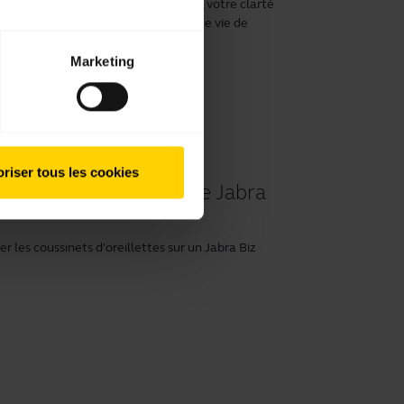
r optimiser votre confort de port, votre clarté
 prendre soin et prolonger la durée de vie de
Marketing
riser tous les cookies
d'oreillettes sur votre Jabra
 les coussinets d'oreillettes sur un Jabra Biz