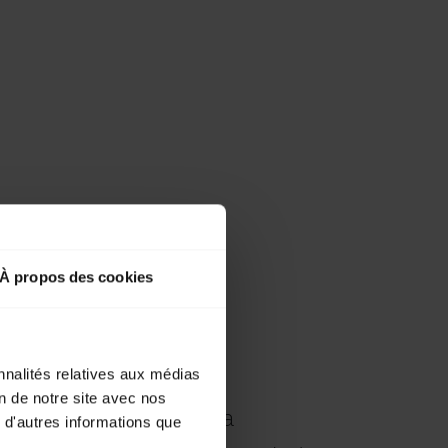
À propos des cookies
nnalités relatives aux médias
on de notre site avec nos
tre micro-casque Jabra
 d'autres informations que