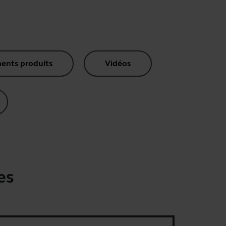
nts produits
Vidéos
es