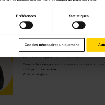
Découvrez comment ajuster votre micro-casque Jabra pou
vocale et votre qualité d'écoute. Lisez nos conseils pour
votre micro-casque Jabra Vidéo en anglais.
Préférences
Statistiques
Cookies nécessaires uniquement
Auto
Comment remplacer les coussinets 
Biz 2400 par un serre-tête.
Dans cette vidéo, nous allons vous apprendre à remplacer
2400 par un serre-tête.
Vidéo en anglais