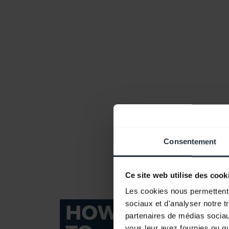
Consentement
Ce site web utilise des cook
Les cookies nous permettent d
sociaux et d'analyser notre t
partenaires de médias sociaux
vous leur avez fournies ou qu'