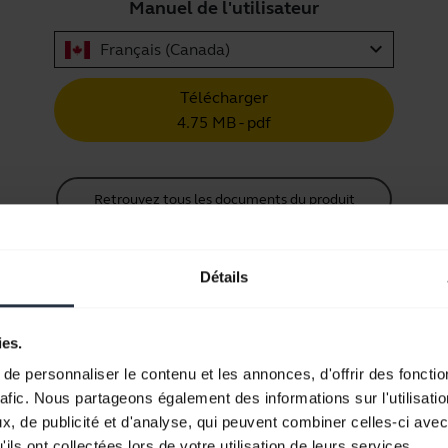
Manuel de l'utilisateur
expand_more
Français (Canada)
Télécharger
4.75 MB - pdf
Retrouvez tous les documents du produit
Détails
Vidéos
ies.
e personnaliser le contenu et les annonces, d'offrir des fonctio
rafic. Nous partageons également des informations sur l'utilisati
Maximisez les performances de vo
, de publicité et d'analyse, qui peuvent combiner celles-ci avec
ils ont collectées lors de votre utilisation de leurs services.