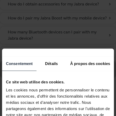
How do I obtain accessories for my Jabra device?
chevron_right
How do I pair my Jabra Boost with my mobile device?
chevron_right
How many Bluetooth devices can I pair with my
chevron_right
Jabra device?
What can I do if the pairing steps are not successful?
chevron_right
Consentement
Détails
À propos des cookies
Consultez le forum aux questions concernant le Jabra
Boost
Ce site web utilise des cookies.
Les cookies nous permettent de personnaliser le contenu
Affichage de 7 sur 7
et les annonces, d'offrir des fonctionnalités relatives aux
médias sociaux et d'analyser notre trafic. Nous
partageons également des informations sur l'utilisation de
notre site avec nos partenaires de médias sociaux, de