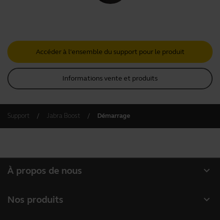
Accéder à l'ensemble du support pour le produit
Informations vente et produits
Support
Jabra Boost
Démarrage
expand_more
À propos de nous
À propos de Jabra
expand_more
Nos produits
Carrières