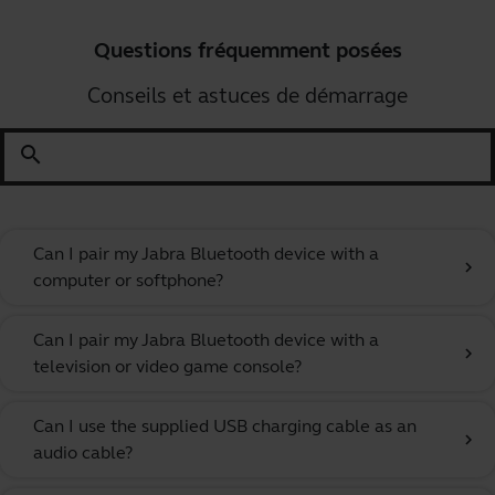
Questions fréquemment posées
Conseils et astuces de démarrage
search
Can I pair my Jabra Bluetooth device with a
chevron_right
computer or softphone?
Can I pair my Jabra Bluetooth device with a
chevron_right
television or video game console?
Can I use the supplied USB charging cable as an
chevron_right
audio cable?