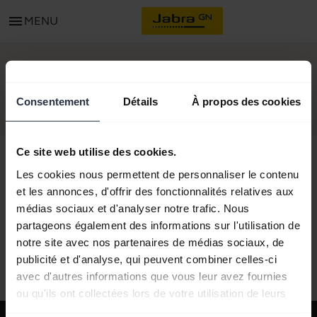
menu
MENU
DÉMARRER
Consentement
Détails
À propos des cookies
Ce site web utilise des cookies.
Les cookies nous permettent de personnaliser le contenu
et les annonces, d'offrir des fonctionnalités relatives aux
Tous le contenu du support
médias sociaux et d'analyser notre trafic. Nous
partageons également des informations sur l'utilisation de
notre site avec nos partenaires de médias sociaux, de
Ressources de démarrage
publicité et d'analyse, qui peuvent combiner celles-ci
avec d'autres informations que vous leur avez fournies
ou qu'ils ont collectées lors de votre utilisation de leurs
services.