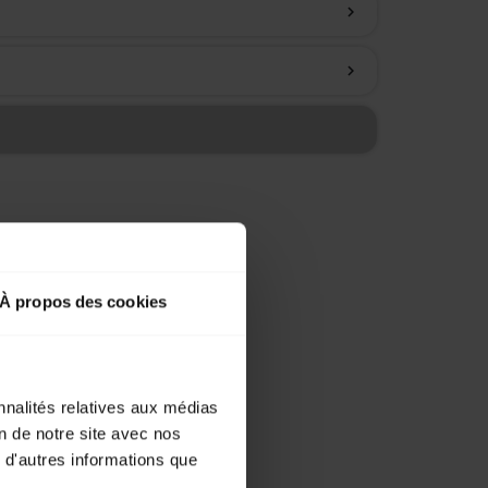
chevron_right
chevron_right
À propos des cookies
nnalités relatives aux médias
on de notre site avec nos
 d'autres informations que