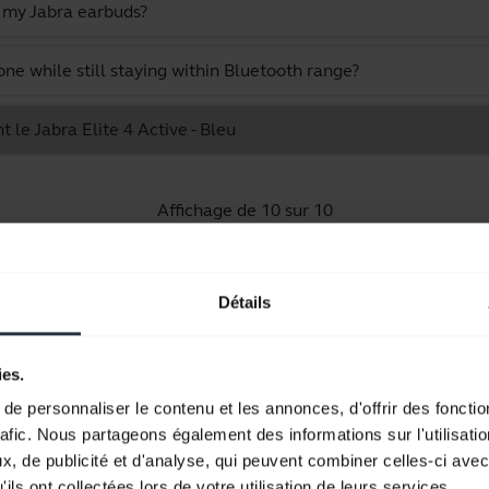
n my Jabra earbuds?
 while still staying within Bluetooth range?
 le Jabra Elite 4 Active - Bleu
Affichage de 10 sur 10
Détails
Documents produits
ies.
e personnaliser le contenu et les annonces, d'offrir des fonctio
Guide de démarrage rapide
rafic. Nous partageons également des informations sur l'utilisati
, de publicité et d'analyse, qui peuvent combiner celles-ci avec
Multilingue
ils ont collectées lors de votre utilisation de leurs services.