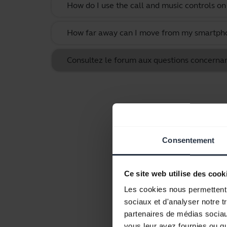
How do I use the call and music controls o
How far away can I move from my smartphone
Consultez le forum aux questions concernant
Consentement
Ce site web utilise des cook
Les cookies nous permettent d
sociaux et d'analyser notre t
partenaires de médias sociaux
vous leur avez fournies ou qu'