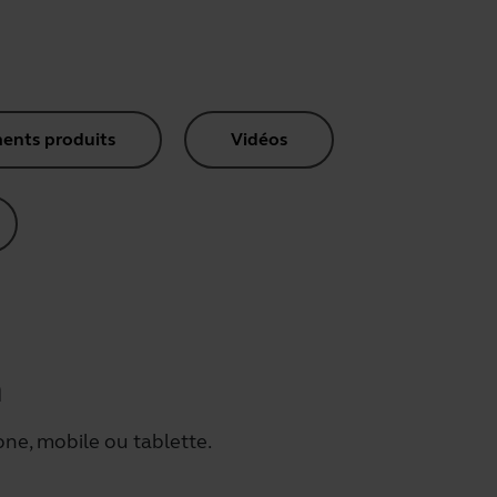
nts produits
Vidéos
h
one, mobile ou tablette.