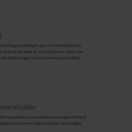
l
ones intégrés protégés par une membrane en
le bruit du vent, et ainsi restituer votre voix
as de télécharger
Jabra Sound+
pour profiter
rsonnalisable
 6 mm puissants. Ces écouteurs vous permettent
échargez simplement
Jabra Sound+
, puis réglez