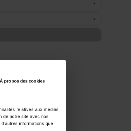
chevron_right
chevron_right
À propos des cookies
nnalités relatives aux médias
on de notre site avec nos
 d'autres informations que