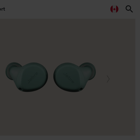
search
rt