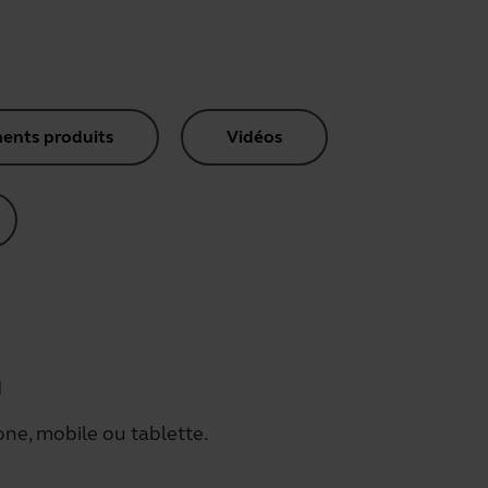
nts produits
Vidéos
h
one, mobile ou tablette.