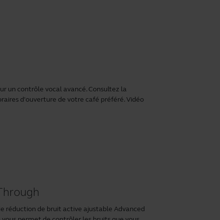
pour un contrôle vocal avancé. Consultez la
aires d'ouverture de votre café préféré. Vidéo
rThrough
 de réduction de bruit active ajustable Advanced
+
vous permet de contrôler les bruits que vous