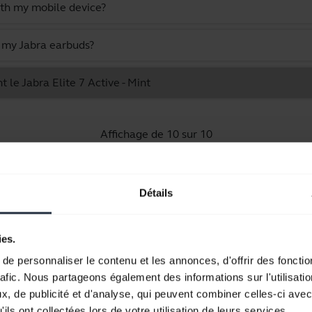
ith my mobile device?
n my Jabra earbuds?
 le Jabra Elite 7 Active - Mint
Affichage de 10 sur 10
Détails
Documents produits
ies.
e personnaliser le contenu et les annonces, d'offrir des fonctio
Guide de démarrage rapide
rafic. Nous partageons également des informations sur l'utilisati
, de publicité et d'analyse, qui peuvent combiner celles-ci avec
Multilingue
ils ont collectées lors de votre utilisation de leurs services.