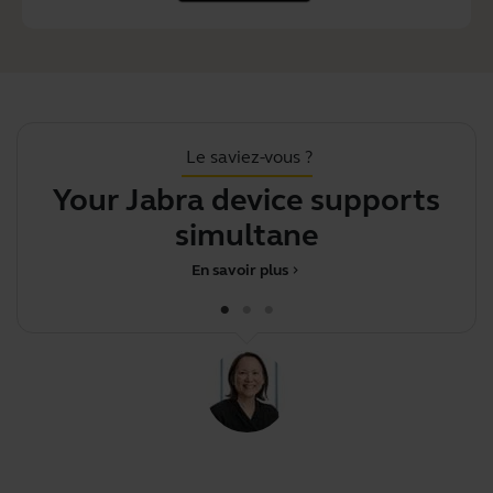
Le saviez-vous ?
Your Jabra device supports
Y
simultaneous pa
En savoir plus
chevron_right