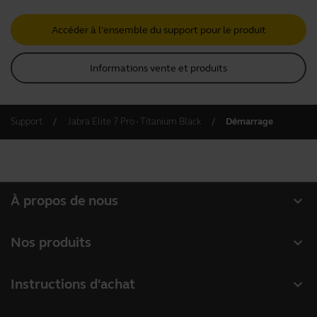
Accéder à l'ensemble du support pour le produit
Informations vente et produits
Support
Jabra Elite 7 Pro - Titanium Black
Démarrage
expand_more
À propos de nous
À propos de Jabra
expand_more
Nos produits
Carrières
Micro-casques
expand_more
Instructions d'achat
Durabilité
Speakerphones
Localisateur de Partenaire
Actualité et communiqués de presse