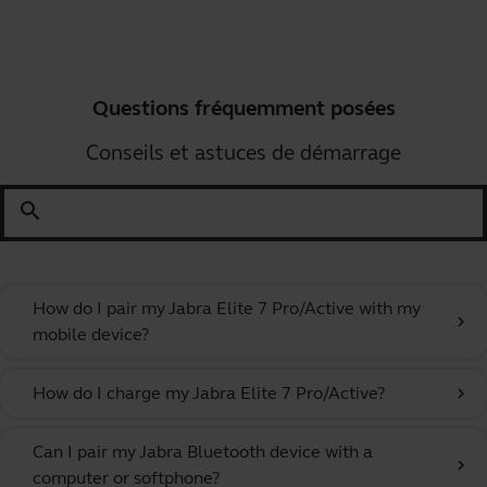
Questions fréquemment posées
Conseils et astuces de démarrage
search
How do I pair my Jabra Elite 7 Pro/Active with my
chevron_right
mobile device?
How do I charge my Jabra Elite 7 Pro/Active?
chevron_right
Can I pair my Jabra Bluetooth device with a
chevron_right
computer or softphone?