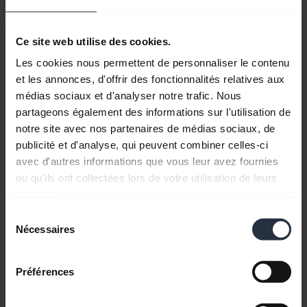
Jabra Elite 7 Pro - ANC et HearThrough
Ce site web utilise des cookies.
Les Jabra Elite 7 Pro sont équipés de la
Les cookies nous permettent de personnaliser le contenu
technologie de réduction de bruit active ajustable
et les annonces, d'offrir des fonctionnalités relatives aux
Advanced ANC et de la fonctionnalité
médias sociaux et d'analyser notre trafic. Nous
HearThrough.
Jabra Sound+
vous permet de
partageons également des informations sur l'utilisation de
contrôler les bruits que vous souhaitez filtrer et
notre site avec nos partenaires de médias sociaux, de
d'entendre ce qui se dit autour de vous en
publicité et d'analyse, qui peuvent combiner celles-ci
appuyant simplement sur un bouton. Vidéo en
avec d'autres informations que vous leur avez fournies
anglais.
ou qu'ils ont collectées lors de votre utilisation de leurs
services.
Sélection
Nécessaires
du
consentement
Préférences