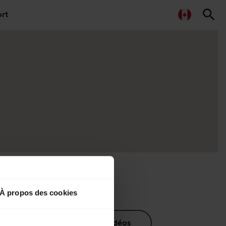
search
rt
À propos des cookies
nts produits
Vidéos