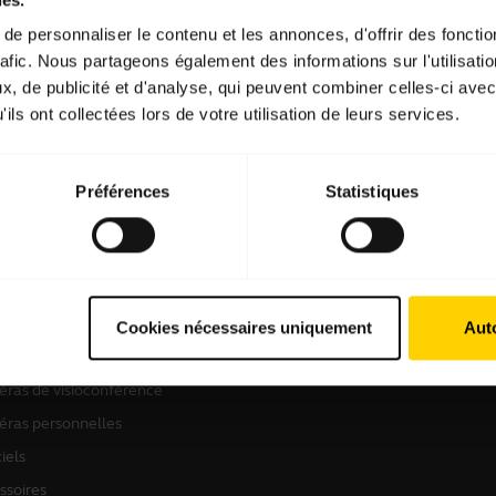
e personnaliser le contenu et les annonces, d'offrir des fonctio
rafic. Nous partageons également des informations sur l'utilisati
Logiciels et applis
, de publicité et d'analyse, qui peuvent combiner celles-ci avec
ils ont collectées lors de votre utilisation de leurs services.
Préférences
Statistiques
roduits
Instructions d'achat
o-casques
Localisateur de Partenaire
Cookies nécessaires uniquement
Auto
kerphones
ras de visioconférence
ras personnelles
iels
ssoires