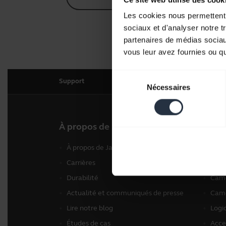
Les cookies nous permettent d
sociaux et d'analyser notre t
partenaires de médias sociaux
vous leur avez fournies ou qu'
Sélection
Support
Nécessaires
du
consentement
À propos de nous
Nos p
À propos de Jabra
Micr
Carrières
Spea
Durabilité
Camé
Actualité et communiqués de presse
Camé
Lire notre blog
Logic
Études de cas
Acce