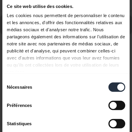
chevron_right
headset?
Ce site web utilise des cookies.
Les cookies nous permettent de personnaliser le contenu
Consultez le forum aux questions concernant le Jabra
et les annonces, d'offrir des fonctionnalités relatives aux
Elite 8 Active - Navy
médias sociaux et d'analyser notre trafic. Nous
partageons également des informations sur l'utilisation de
notre site avec nos partenaires de médias sociaux, de
Affichage de 10 sur 10
publicité et d'analyse, qui peuvent combiner celles-ci
avec d'autres informations que vous leur avez fournies
ou qu'ils ont collectées lors de votre utilisation de leurs
services.
Sélection
Nécessaires
Documents produits
du
consentement
Manuel de l'utilisateur
Préférences
expand_more
Français (Canada)
Statistiques
Télécharger