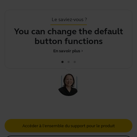
Le saviez-vous ?
You can change the default
F
button functions on yo
En savoir plus
chevron_right
Accéder à l'ensemble du support pour le produit