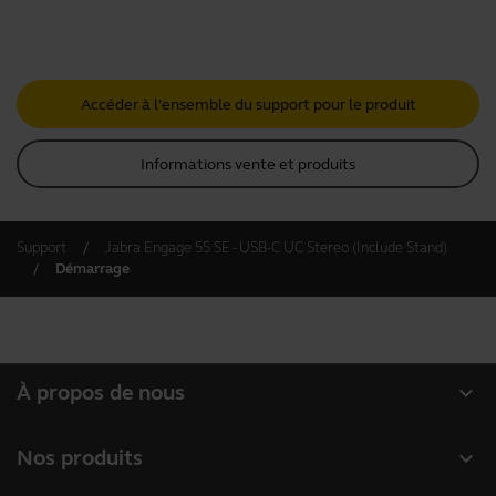
Accéder à l'ensemble du support pour le produit
Informations vente et produits
Support
Jabra Engage 55 SE - USB-C UC Stereo (Include Stand)
Démarrage
expand_more
À propos de nous
À propos de Jabra
expand_more
Nos produits
Carrières