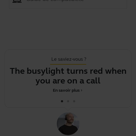
Le saviez-vous ?
The busylight turns red when
Y
you are on a call
En savoir plus
chevron_right