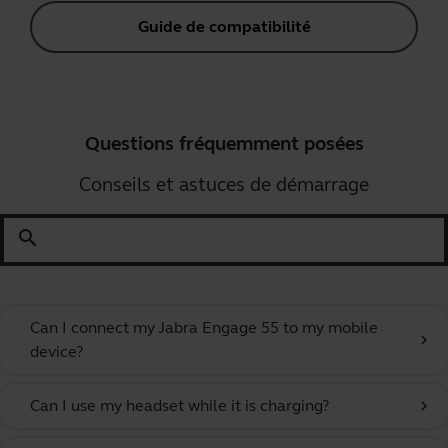
Guide de compatibilité
Questions fréquemment posées
Conseils et astuces de démarrage
search
Can I connect my Jabra Engage 55 to my mobile
chevron_right
device?
Can I use my headset while it is charging?
chevron_right