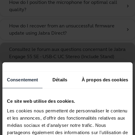
How do I position the microphone for optimal call
chevron_right
quality?
How do I recover from an unsuccessful firmware
chevron_right
update using Jabra Direct?
Consultez le forum aux questions concernant le Jabra
Engage 55 SE - USB-C UC Stereo (Include Stand)
Affichage de 10 sur 10
Consentement
Détails
À propos des cookies
Ce site web utilise des cookies.
Les cookies nous permettent de personnaliser le contenu
Documents produits
et les annonces, d'offrir des fonctionnalités relatives aux
médias sociaux et d'analyser notre trafic. Nous
partageons également des informations sur l'utilisation de
Manuel de l'utilisateur