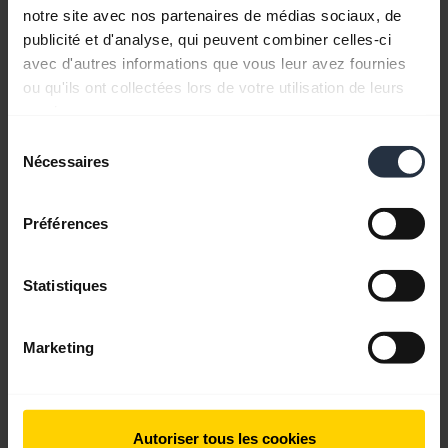
notre site avec nos partenaires de médias sociaux, de
expand_more
Français (Canada)
publicité et d'analyse, qui peuvent combiner celles-ci
avec d'autres informations que vous leur avez fournies
Télécharger
ou qu'ils ont collectées lors de votre utilisation de leurs
2.69 MB - pdf
services.
Sélection
Nécessaires
du
Retrouvez tous les documents du produit
consentement
Préférences
Vidéos
Statistiques
Marketing
Autoriser tous les cookies