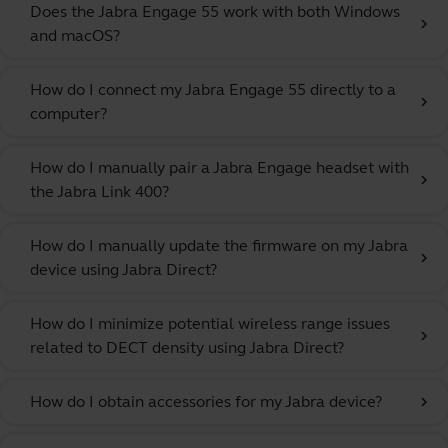
Does the Jabra Engage 55 work with both Windows
chevron_right
and macOS?
How do I connect my Jabra Engage 55 directly to a
chevron_right
computer?
How do I manually pair a Jabra Engage headset with
chevron_right
the Jabra Link 400?
How do I manually update the firmware on my Jabra
chevron_right
device using Jabra Direct?
How do I minimize potential wireless range issues
chevron_right
related to DECT density using Jabra Direct?
How do I obtain accessories for my Jabra device?
chevron_right