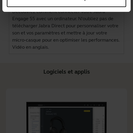
performances de votre Jabra Engage 55
Découvrez comment connecter votre Jabra
Engage 55 avec un ordinateur. N'oubliez pas de
télécharger
Jabra Direct
pour personnaliser votre
son et vos paramètres et mettre à jour votre
micro-casque pour en optimiser les performances.
Vidéo en anglais.
Logiciels et applis