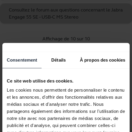
Consultez le forum aux questions concernant le Jabra
Engage 55 SE - USB-C MS Stereo
Affichage de 10 sur 10
Consentement
Détails
À propos des cookies
Documents produits
Ce site web utilise des cookies.
Les cookies nous permettent de personnaliser le contenu
Manuel de l'utilisateur
et les annonces, d'offrir des fonctionnalités relatives aux
expand_more
médias sociaux et d'analyser notre trafic. Nous
Français (Canada)
partageons également des informations sur l'utilisation de
notre site avec nos partenaires de médias sociaux, de
Télécharger
publicité et d'analyse, qui peuvent combiner celles-ci
2.69 MB - pdf