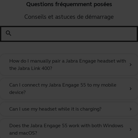
Questions fréquemment posées
Conseils et astuces de démarrage
search
How do I manually pair a Jabra Engage headset with
chevron_right
the Jabra Link 400?
Can I connect my Jabra Engage 55 to my mobile
chevron_right
device?
Can I use my headset while it is charging?
chevron_right
Does the Jabra Engage 55 work with both Windows
chevron_right
and macOS?