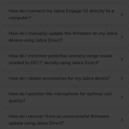
How do I connect my Jabra Engage 55 directly to a
chevron_right
computer?
How do I manually update the firmware on my Jabra
chevron_right
device using Jabra Direct?
How do I minimize potential wireless range issues
chevron_right
related to DECT density using Jabra Direct?
How do I obtain accessories for my Jabra device?
chevron_right
How do I position the microphone for optimal call
chevron_right
quality?
How do I recover from an unsuccessful firmware
chevron_right
update using Jabra Direct?