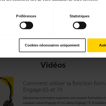
Télécharger
4.89 MB - pdf
Préférences
Statistiques
Retrouvez tous les documents du produit
Cookies nécessaires uniquement
Auto
Vidéos
Comment utiliser la fonction form
Engage 65 et 75
Découvrez comment organiser une session formation et
casques Jabra Engage 65 ou Jabra Engage 75. N'oubliez