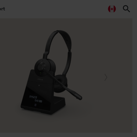
search
rt