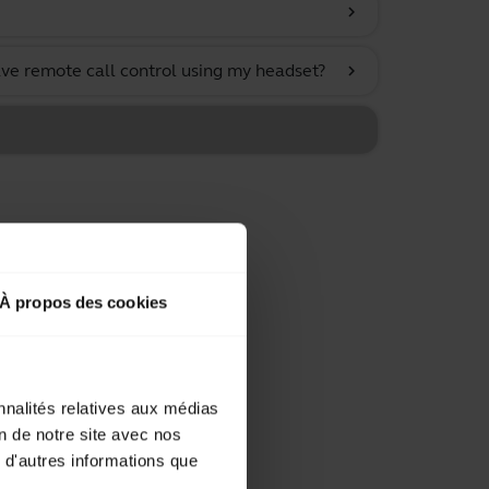
chevron_right
ve remote call control using my headset?
chevron_right
À propos des cookies
nnalités relatives aux médias
on de notre site avec nos
 d'autres informations que