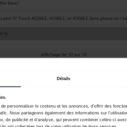
the base?
catel IP Touch 4028EE, 4038EE, or 4068EE desk phone so I ha
t le
Affichage de 10 sur 10
Détails
Documents produits
ies.
e personnaliser le contenu et les annonces, d'offrir des fonctio
Manuel de l'utilisateur
rafic. Nous partageons également des informations sur l'utilisati
, de publicité et d'analyse, qui peuvent combiner celles-ci avec
expand_more
Français (Canada)
ils ont collectées lors de votre utilisation de leurs services.