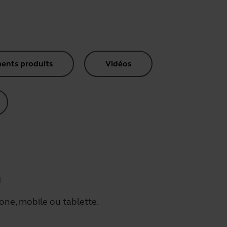
nts produits
Vidéos
h
one, mobile ou tablette.