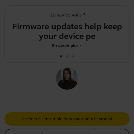
Le saviez-vous ?
Firmware updates help keep
your device perf
En savoir plus
chevron_right
Accéder à l'ensemble du support pour le produit