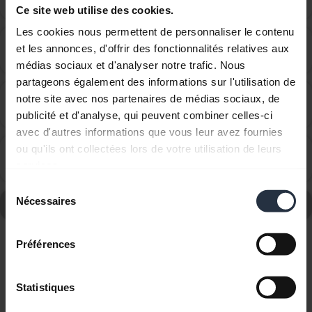
the computer?
Ce site web utilise des cookies.
Les cookies nous permettent de personnaliser le contenu
How do I set up my Jabra device to work with 3CX
et les annonces, d'offrir des fonctionnalités relatives aux
chevron_right
Phone?
médias sociaux et d'analyser notre trafic. Nous
partageons également des informations sur l'utilisation de
How do I set up my Jabra device to work with 8x8
notre site avec nos partenaires de médias sociaux, de
chevron_right
Virtual Office Desktop?
publicité et d'analyse, qui peuvent combiner celles-ci
avec d'autres informations que vous leur avez fournies
ou qu'ils ont collectées lors de votre utilisation de leurs
How do I set up my Jabra device to work with
chevron_right
services.
Amazon Connect?
Sélection
Nécessaires
du
Consultez le forum aux questions concernant le
consentement
Préférences
Affichage de 10 sur 10
Statistiques