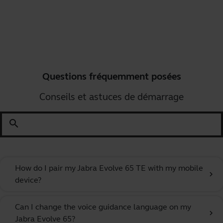
Questions fréquemment posées
Conseils et astuces de démarrage
search
How do I pair my Jabra Evolve 65 TE with my mobile
chevron_right
device?
Can I change the voice guidance language on my
chevron_right
Jabra Evolve 65?