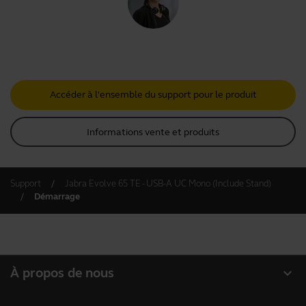
Accéder à l'ensemble du support pour le produit
Informations vente et produits
Support
Jabra Evolve 65 TE - USB-A UC Mono (Include Stand)
Démarrage
expand_more
À propos de nous
À propos de Jabra