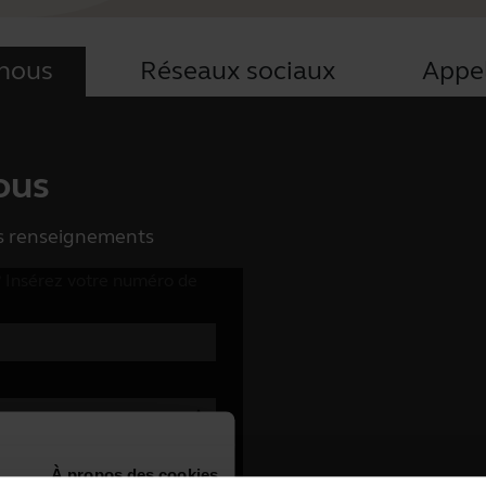
-nous
Réseaux sociaux
Appe
ous
es renseignements