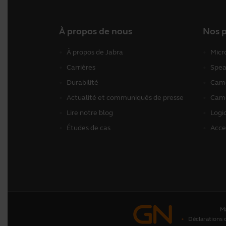
À propos de nous
Nos p
À propos de Jabra
Micr
Carrières
Spea
Durabilité
Camé
Actualité et communiqués de presse
Camé
Lire notre blog
Logic
Études de cas
Acce
M
Déclarations 