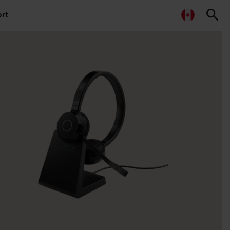
search
rt