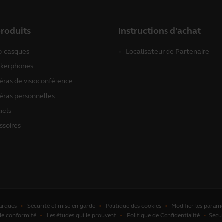
roduits
Instructions d'achat
o-casques
Localisateur de Partenaire
kerphones
ras de visioconférence
ras personnelles
iels
ssoires
arques
Sécurité et mise en garde
Politique des cookies
Modifier les param
de conformité
Les études qui le prouvent
Politique de Confidentialité
Secu