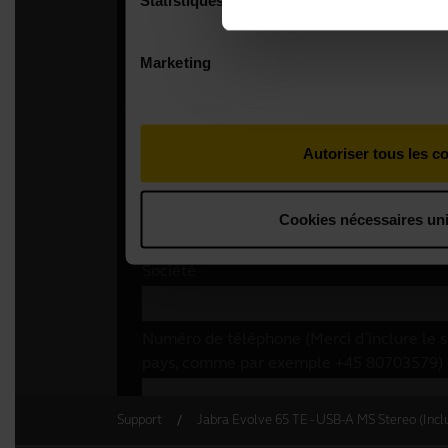
Support
Jabra Evolve 65 TE - USB-A MS Stereo (Incl