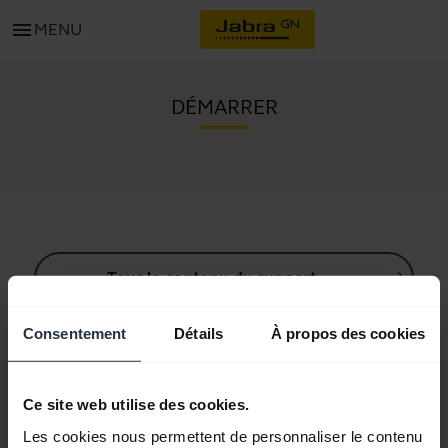
menu
MENU
DÉMARRER
Tous le contenu du support
Consentement
Détails
À propos des cookies
Ressources de démarrage
Ce site web utilise des cookies.
Guide d'appairage Bluetooth
Les cookies nous permettent de personnaliser le contenu