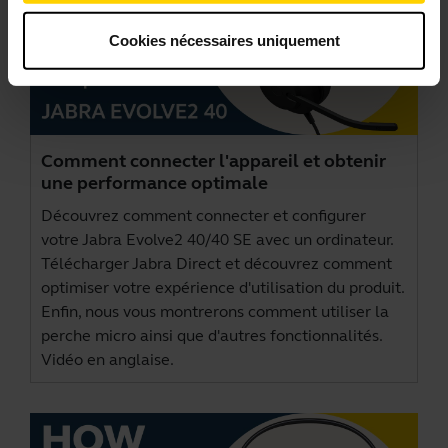
Cookies nécessaires uniquement
Comment connecter l'appareil et obtenir
une performance optimale
Découvrez comment connecter et configurer
votre Jabra Evolve2 40/40 SE avec un ordinateur.
Télécharger
Jabra Direct
et découvrez comment
optimiser votre expérience d'utilisation du produit.
Enfin, nous vous montrerons comment utiliser la
perche micro ainsi que d'autres fonctionnalités.
Vidéo en anglaise.