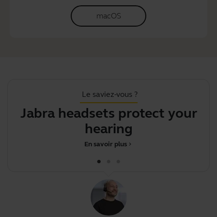
macOS
Le saviez-vous ?
Jabra headsets protect your
hearing
En savoir plus
chevron_right