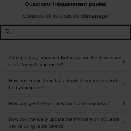
Questions fréquemment posées
Conseils et astuces de démarrage
search
Can I plug my Jabra headset into a mobile device and
chevron_right
use it for calls and music?
How do I connect my Jabra Evolve2 corded headset
chevron_right
to my computer?
How do I get the best fit with my Jabra headset?
chevron_right
How do I manually update the firmware on my Jabra
chevron_right
device using Jabra Direct?