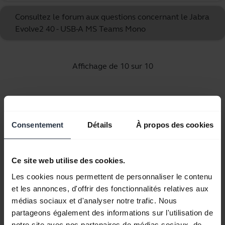
Consultez le forum aux questions concernant le Jabra
Evolve2 40 - USB-A MS Teams Mono
Affichage de 10 sur 10
Consentement
Détails
À propos des cookies
Documents produits
Guide de démarrage rapide
Ce site web utilise des cookies.
Les cookies nous permettent de personnaliser le contenu
Anglais
et les annonces, d'offrir des fonctionnalités relatives aux
médias sociaux et d'analyser notre trafic. Nous
Télécharger
partageons également des informations sur l'utilisation de
0.48 MB - pdf
notre site avec nos partenaires de médias sociaux, de