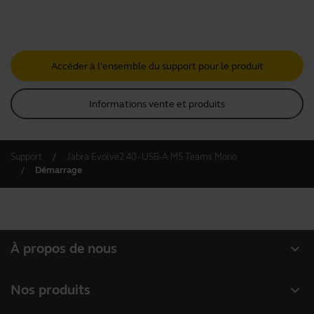
Accéder à l'ensemble du support pour le produit
Informations vente et produits
Support
Jabra Evolve2 40 - USB-A MS Teams Mono
Démarrage
expand_more
À propos de nous
À propos de Jabra
expand_more
Nos produits
Carrières