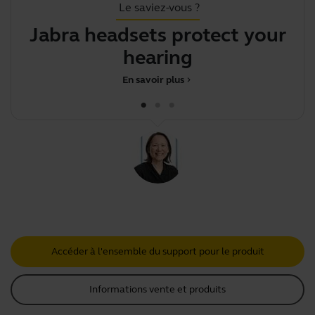
Le saviez-vous ?
Jabra headsets protect your
S
hearing
En savoir plus
chevron_right
Accéder à l'ensemble du support pour le produit
Informations vente et produits