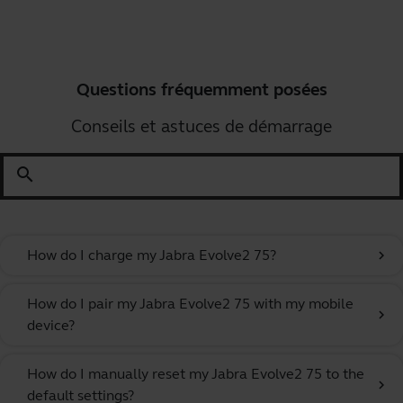
Questions fréquemment posées
Conseils et astuces de démarrage
search
How do I charge my Jabra Evolve2 75?
chevron_right
How do I pair my Jabra Evolve2 75 with my mobile
chevron_right
device?
How do I manually reset my Jabra Evolve2 75 to the
chevron_right
default settings?