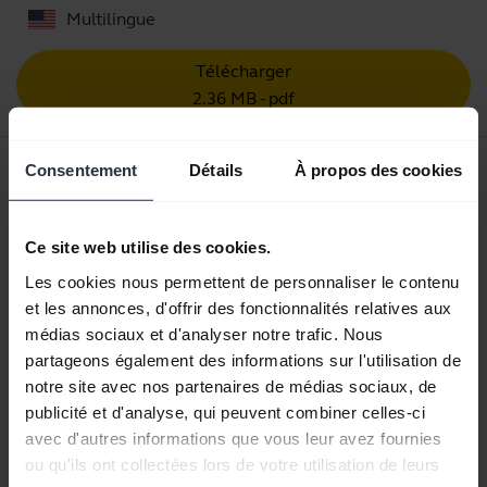
Multilingue
Télécharger
2.36 MB - pdf
Manuel de l'utilisateur
Consentement
Détails
À propos des cookies
expand_more
Français (Canada)
Ce site web utilise des cookies.
Télécharger
Les cookies nous permettent de personnaliser le contenu
3.06 MB - pdf
et les annonces, d'offrir des fonctionnalités relatives aux
médias sociaux et d'analyser notre trafic. Nous
partageons également des informations sur l'utilisation de
Retrouvez tous les documents du produit
notre site avec nos partenaires de médias sociaux, de
publicité et d'analyse, qui peuvent combiner celles-ci
avec d'autres informations que vous leur avez fournies
ou qu'ils ont collectées lors de votre utilisation de leurs
Vidéos