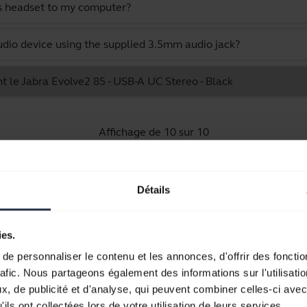
s headset to my computer?
dio device using the supplied 3.5mm audio jack?
t le Jabra Evolve2 85 - USB-A UC Stereo - Black
Affichage de 10 sur 10
Détails
Documents produits
ies.
e personnaliser le contenu et les annonces, d'offrir des fonctio
Guide de démarrage rapide
rafic. Nous partageons également des informations sur l'utilisati
, de publicité et d'analyse, qui peuvent combiner celles-ci avec
Anglais
ils ont collectées lors de votre utilisation de leurs services.