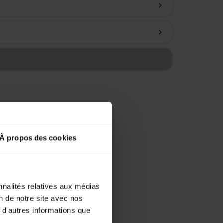
chevron_right
chevron_right
À propos des cookies
nnalités relatives aux médias
on de notre site avec nos
 d'autres informations que