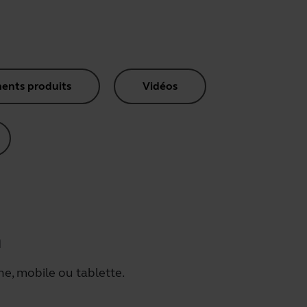
nts produits
Vidéos
h
e, mobile ou tablette.