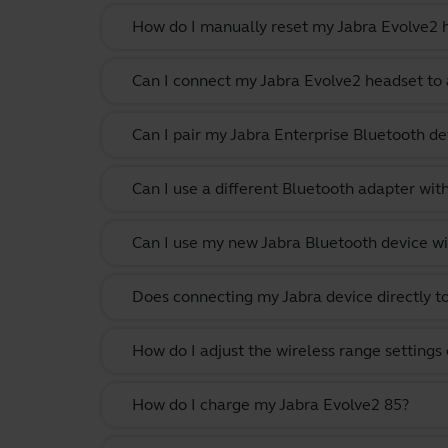
How do I manually reset my Jabra Evolve2 h
Can I connect my Jabra Evolve2 headset to 
Can I pair my Jabra Enterprise Bluetooth de
Can I use a different Bluetooth adapter wi
Can I use my new Jabra Bluetooth device wi
Does connecting my Jabra device directly t
How do I adjust the wireless range settings
How do I charge my Jabra Evolve2 85?