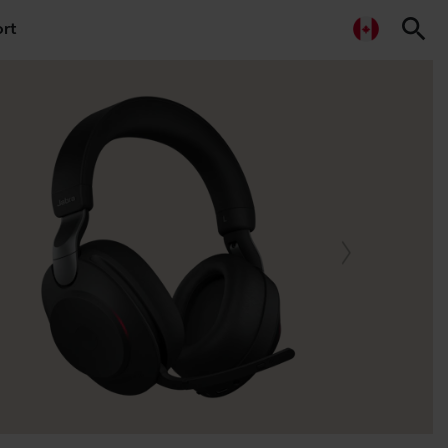
search
rt