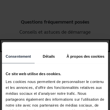
Questions fréquemment posées
Conseils et astuces de démarrage
search
Consentement
Détails
À propos des cookies
How do I change the wearing style on my corded
chevron_right
headset?
Ce site web utilise des cookies.
Les cookies nous permettent de personnaliser le contenu
How do I obtain accessories for my Jabra device?
chevron_right
et les annonces, d'offrir des fonctionnalités relatives aux
médias sociaux et d'analyser notre trafic. Nous
partageons également des informations sur l'utilisation de
Which Jabra cord do you recommend using with the
chevron_right
notre site avec nos partenaires de médias sociaux, de
Avaya 1600 and 9600 series telephones?