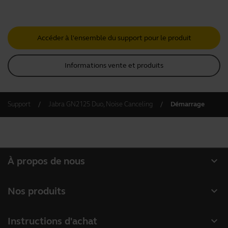
Accéder à l'ensemble du support pour le produit
Informations vente et produits
Support
Jabra GN2125 Duo, Noise Canceling
Démarrage
expand_more
À propos de nous
À propos de Jabra
expand_more
Nos produits
Carrières
Micro-casques
expand_more
Instructions d'achat
Durabilité