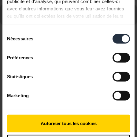
publicité et d'analyse, qui peuvent combiner celles-ci
avec d'autres informations que vous leur avez fournies
Consultez le forum aux questions concernant le Jabra
ou qu'ils ont collectées lors de votre utilisation de leurs
GN2125 Duo, Noise Canceling
services.
Sélection
Nécessaires
du
Affichage de 3 sur 3
consentement
Préférences
Statistiques
Documents produits
Marketing
Guide de démarrage rapide
Anglais
Autoriser tous les cookies
Télécharger
0.49 MB - pdf