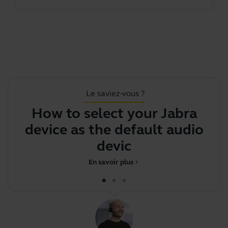
Le saviez-vous ?
How to select your Jabra
device as the default audio
d
device on
En savoir plus
chevron_right