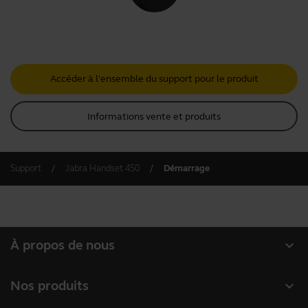
Accéder à l'ensemble du support pour le produit
Informations vente et produits
Support
Jabra Handset 450
Démarrage
expand_more
À propos de nous
À propos de Jabra
expand_more
Nos produits
Carrières