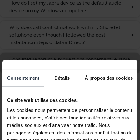
How do I set my Jabra device as the default audio
chevron_right
device on my Windows computer?
Why does call control not work with my ShoreTel
softphone even though I followed the post
chevron_right
installation steps of Jabra Direct?
Consultez le forum aux questions concernant le Jabra
Handset 450
Consentement
Détails
À propos des cookies
Affichage de 7 sur 7
Ce site web utilise des cookies.
Les cookies nous permettent de personnaliser le contenu
et les annonces, d'offrir des fonctionnalités relatives aux
médias sociaux et d'analyser notre trafic. Nous
Documents produits
partageons également des informations sur l'utilisation de
notre site avec nos partenaires de médias sociaux, de