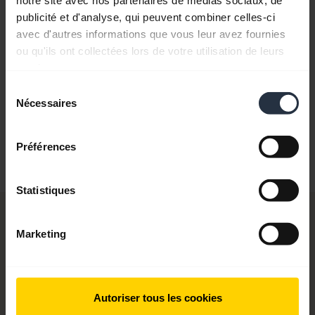
Guide de démarrage rapide
publicité et d'analyse, qui peuvent combiner celles-ci
avec d'autres informations que vous leur avez fournies
Anglais
ou qu'ils ont collectées lors de votre utilisation de leurs
services.
Télécharger
Sélection
0.70 MB - pdf
Nécessaires
du
consentement
Préférences
Retrouvez tous les documents du produit
Statistiques
Logiciels et applis
Marketing
Autoriser tous les cookies