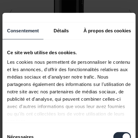
Consentement
Détails
À propos des cookies
Ce site web utilise des cookies.
Les cookies nous permettent de personnaliser le contenu
et les annonces, d'offrir des fonctionnalités relatives aux
médias sociaux et d'analyser notre trafic. Nous
partageons également des informations sur l'utilisation de
Tous le contenu du support
notre site avec nos partenaires de médias sociaux, de
publicité et d'analyse, qui peuvent combiner celles-ci
avec d'autres informations que vous leur avez fournies
ou qu'ils ont collectées lors de votre utilisation de leurs
Ressources de démarrage
services.
Sélection
Guide d'appairage Bluetooth
Nécessaires
du