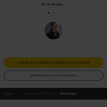
En savoir plus
chevron_right
Accéder à l'ensemble du support pour le produit
Informations vente et produits
Support
Jabra Speak 510+ MS
Démarrage