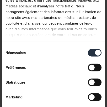
et les annonces, d'offrir des fonctionnalités relatives aux
Télécharger
médias sociaux et d'analyser notre trafic. Nous
11.67 MB - pdf
partageons également des informations sur l'utilisation de
notre site avec nos partenaires de médias sociaux, de
Manuel de l'utilisateur
publicité et d'analyse, qui peuvent combiner celles-ci
avec d'autres informations que vous leur avez fournies
expand_more
Français (Canada)
ou qu'ils ont collectées lors de votre utilisation de leurs
services.
Télécharger
Sélection
3.04 MB - pdf
Nécessaires
du
consentement
Préférences
Retrouvez tous les documents du produit
Statistiques
Vidéos
Marketing