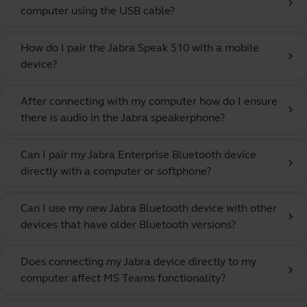
chevron_right
computer using the USB cable?
How do I pair the Jabra Speak 510 with a mobile
chevron_right
device?
After connecting with my computer how do I ensure
chevron_right
there is audio in the Jabra speakerphone?
Can I pair my Jabra Enterprise Bluetooth device
chevron_right
directly with a computer or softphone?
Can I use my new Jabra Bluetooth device with other
chevron_right
devices that have older Bluetooth versions?
Does connecting my Jabra device directly to my
chevron_right
computer affect MS Teams functionality?