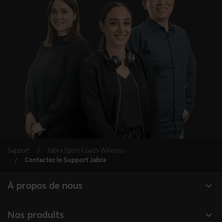
Support
Jabra Sport Coach Wireless
Contactez le Support Jabra
expand_more
À propos de nous
À propos de Jabra
expand_more
Nos produits