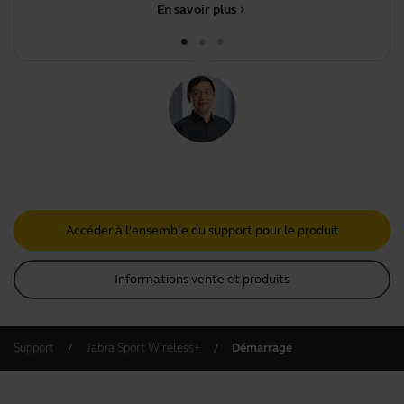
En savoir plus
chevron_right
Accéder à l'ensemble du support pour le produit
Informations vente et produits
Support
Jabra Sport Wireless+
Démarrage