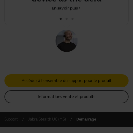
En savoir plus
chevron_right
Accéder à l'ensemble du support pour le produit
Informations vente et produits
Support
Jabra Stealth UC (MS)
Démarrage