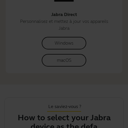
Jabra Direct
Personnalisez et mettez à jour vos appareils
Jabra
Windows
macOS
Le saviez-vous ?
How to select your Jabra
J
device as the default