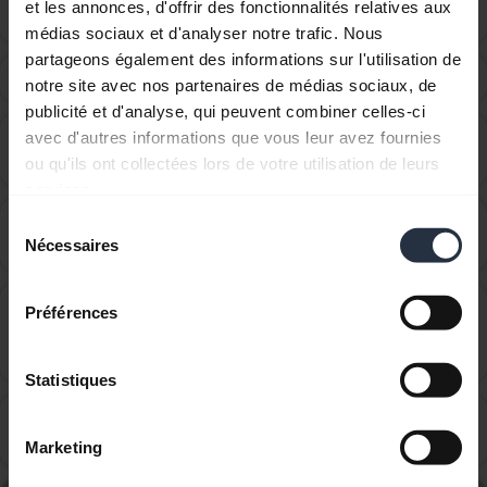
chevron_right
et les annonces, d'offrir des fonctionnalités relatives aux
directly with a computer or softphone?
médias sociaux et d'analyser notre trafic. Nous
partageons également des informations sur l'utilisation de
Can I use my headset while it is charging?
chevron_right
notre site avec nos partenaires de médias sociaux, de
publicité et d'analyse, qui peuvent combiner celles-ci
Can I use my new Jabra Bluetooth device with other
avec d'autres informations que vous leur avez fournies
chevron_right
devices that have older Bluetooth versions?
ou qu'ils ont collectées lors de votre utilisation de leurs
services.
Can I use the supplied USB charging cable as an
Sélection
chevron_right
Nécessaires
audio cable?
du
consentement
Do I have audio and call control on my Jabra device
Préférences
when I use it with computer softphones on the Linux
chevron_right
operating system?
Statistiques
How do I adjust the wireless range settings on my
chevron_right
Jabra Link Bluetooth adapter using Jabra Direct?
Marketing