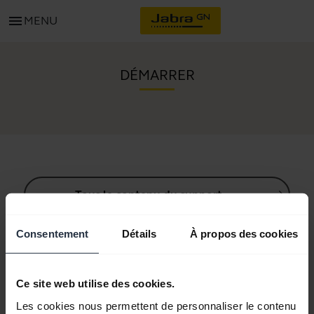
menu
MENU
DÉMARRER
Tous le contenu du support
Consentement
Détails
À propos des cookies
Ressources de démarrage
Ce site web utilise des cookies.
Guide d'appairage Bluetooth
Les cookies nous permettent de personnaliser le contenu