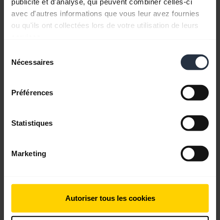
publicité et d'analyse, qui peuvent combiner celles-ci
avec d'autres informations que vous leur avez fournies
Anglais
ou qu'ils ont collectées lors de votre utilisation de leurs
services.
Télécharger
0.61 MB - pdf
Sélection
Nécessaires
du
consentement
Retrouvez tous les documents du produit
Préférences
Statistiques
Vidéos
Marketing
Autoriser tous les cookies