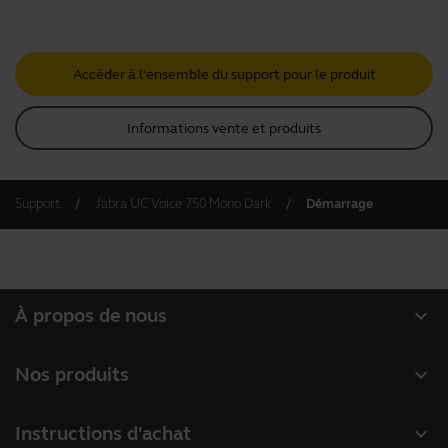
Accéder à l'ensemble du support pour le produit
Informations vente et produits
Support
Jabra UC Voice 750 Mono Dark
Démarrage
expand_more
À propos de nous
À propos de Jabra
expand_more
Nos produits
Carrières
Micro-casques
expand_more
Instructions d'achat
Durabilité