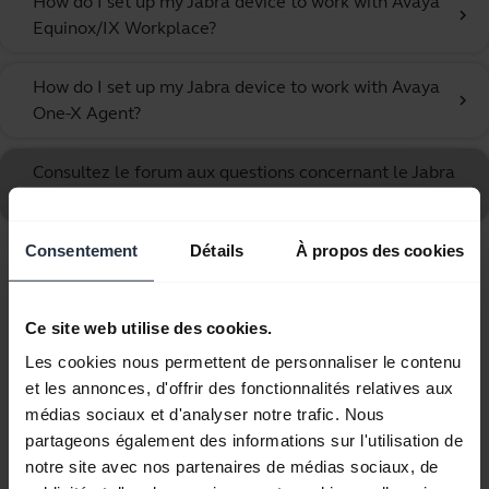
How do I set up my Jabra device to work with Avaya
chevron_right
Equinox/IX Workplace?
How do I set up my Jabra device to work with Avaya
chevron_right
One-X Agent?
Consultez le forum aux questions concernant le Jabra
UC Voice 750 Mono Dark
Consentement
Détails
À propos des cookies
Affichage de 10 sur 10
Ce site web utilise des cookies.
Les cookies nous permettent de personnaliser le contenu
et les annonces, d'offrir des fonctionnalités relatives aux
médias sociaux et d'analyser notre trafic. Nous
Documents produits
partageons également des informations sur l'utilisation de
notre site avec nos partenaires de médias sociaux, de
Guide de démarrage rapide