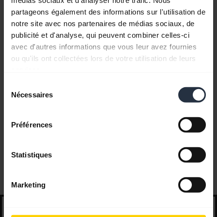
médias sociaux et d'analyser notre trafic. Nous
partageons également des informations sur l'utilisation de
notre site avec nos partenaires de médias sociaux, de
Documents produits
publicité et d'analyse, qui peuvent combiner celles-ci
avec d'autres informations que vous leur avez fournies
ou qu'ils ont collectées lors de votre utilisation de leurs
Vidéos
services.
Sélection
Nécessaires
du
Guide de compatibilité
consentement
Préférences
Statistiques
Questions fréquemment posées
Conseils et astuces de démarrage
Marketing
search