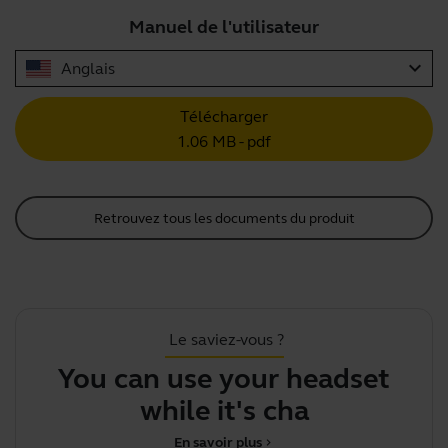
Manuel de l'utilisateur
expand_more
Anglais
Télécharger
1.06 MB - pdf
Retrouvez tous les documents du produit
Le saviez-vous ?
You can use your headset
while it's chargin
En savoir plus
chevron_right