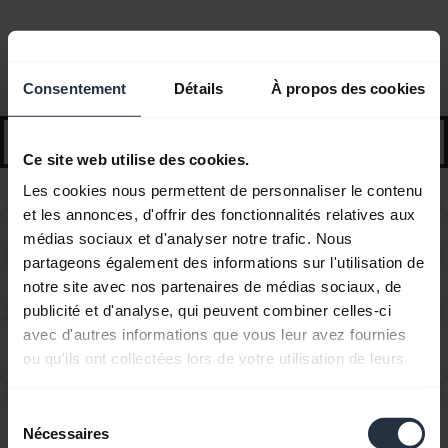
Questions fréquemment posées
Conseils et astuces de démarrage
Consentement
Détails
À propos des cookies
search
Ce site web utilise des cookies.
Les cookies nous permettent de personnaliser le contenu
et les annonces, d'offrir des fonctionnalités relatives aux
How do I know if my Jabra Wave is fully charged?
chevron_right
médias sociaux et d'analyser notre trafic. Nous
partageons également des informations sur l'utilisation de
How do I pair my Jabra Wave with my mobile device?
chevron_right
notre site avec nos partenaires de médias sociaux, de
publicité et d'analyse, qui peuvent combiner celles-ci
avec d'autres informations que vous leur avez fournies
Can I pair my Jabra Bluetooth device with a
chevron_right
ou qu'ils ont collectées lors de votre utilisation de leurs
computer or softphone?
services.
Sélection
Can I pair my Jabra Bluetooth device with a
chevron_right
Nécessaires
du
television or video game console?