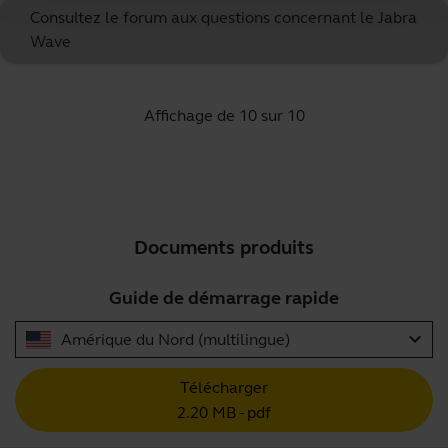
Consultez le forum aux questions concernant le Jabra
Wave
Affichage de 10 sur 10
Documents produits
Guide de démarrage rapide
expand_more
Amérique du Nord (multilingue)
Télécharger
2.20 MB - pdf