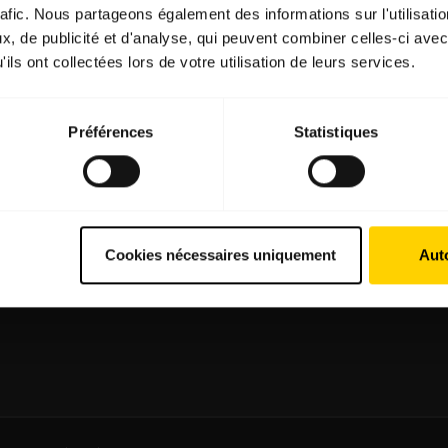
rafic. Nous partageons également des informations sur l'utilisati
, de publicité et d'analyse, qui peuvent combiner celles-ci avec
ils ont collectées lors de votre utilisation de leurs services.
roduits
Instructions d'achat
Préférences
Statistiques
o-casques
Localisateur de Partenaire
kerphones
ras de visioconférence
ras personnelles
Cookies nécessaires uniquement
Auto
iels
ssoires