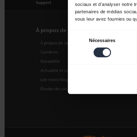
Support
sociaux et d'analyser notre t
partenaires de médias sociaux
vous leur avez fournies ou qu'
À propos de nous
Nos p
Sélection
Nécessaires
du
À propos de Jabra
Micr
consentement
Carrières
Spea
Durabilité
Camé
Actualité et communiqués de presse
Camé
Lire notre blog
Logic
Études de cas
Acce