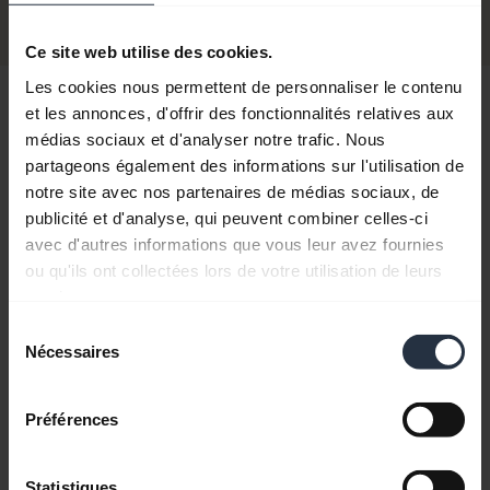
Acheter
Ce site web utilise des cookies.
Les cookies nous permettent de personnaliser le contenu
Bonjour,
et les annonces, d'offrir des fonctionnalités relatives aux
médias sociaux et d'analyser notre trafic. Nous
Comment puis-je vous aider ?
partageons également des informations sur l'utilisation de
notre site avec nos partenaires de médias sociaux, de
publicité et d'analyse, qui peuvent combiner celles-ci
chevron_right
Démarrage
avec d'autres informations que vous leur avez fournies
ou qu'ils ont collectées lors de votre utilisation de leurs
services.
add
Questions fréquemment posées
Sélection
Nécessaires
du
consentement
add
Documents produits
Préférences
Mises à jour de firmware, logiciels et
Statistiques