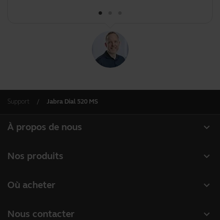
Support
Jabra Dial 520 MS
expand_more
À propos de nous
À propos de Jabra
expand_more
Nos produits
Carrières
Micro-casques
expand_more
Où acheter
Durabilité
Speakerphones
Distributeurs
Actualité et communiqués de presse
expand_more
Nous contacter
Caméras de visioconférence