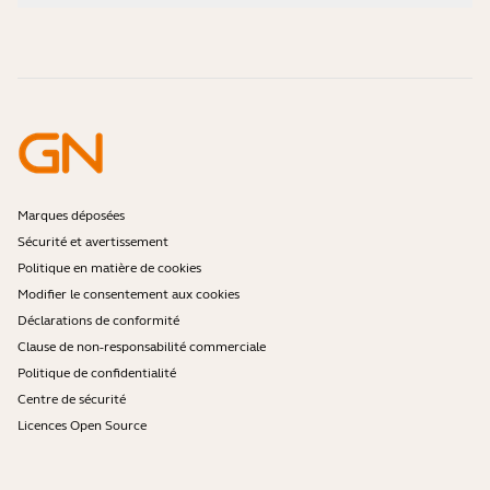
Vidéos pratiques
Les micro-casques Bluetooth sont-ils sécurisés ?
Contacter l'équipe commerciale Jabra
Accessoires
Commandes en ligne
Identifiez votre produit
Enregistrez votre produit
Réparation en libre-service
Devenir revendeur
Politique de fin de vie de l'entreprise
Programme pour développeurs
Marques déposées
Sécurité et avertissement
Politique en matière de cookies
Modifier le consentement aux cookies
Déclarations de conformité
Clause de non-responsabilité commerciale
Politique de confidentialité
Centre de sécurité
Licences Open Source