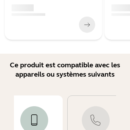
x xxx,xx xx
x xxx,xx 
(
x xxx,xx xx
x xxx xxx
)
(
x xxx,xx xx
Ce produit est compatible avec les
appareils ou systèmes suivants