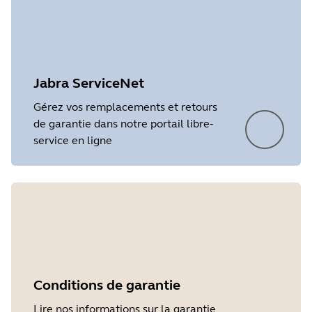
Language
Anglais
Release date
2026/05/27
Version
8.1.14601
Jabra ServiceNet
Gérez vos remplacements et retours
de garantie dans notre portail libre-
service en ligne
Showing 5 of 11
Conditions de garantie
Lire nos informations sur la garantie