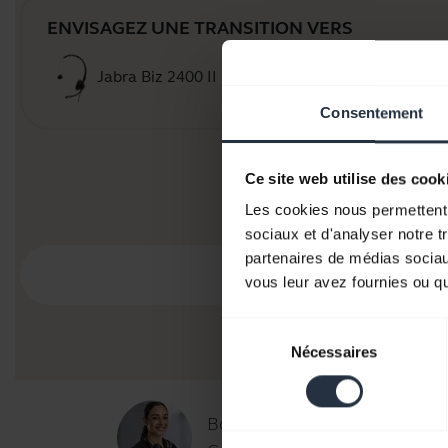
ENVISAGEZ UNE TRANSITION VERS
Jabra Biz 2400 II Duo / Mono
Achet
Consentement
Ce site web utilise des cook
Les cookies nous permettent d
sociaux et d'analyser notre t
partenaires de médias sociaux
vous leur avez fournies ou qu'
Sélection
Nécessaires
du
consentement
Bonjour,