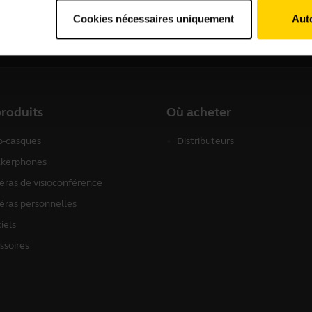
Cookies nécessaires uniquement
Auto
roduits
Où acheter
o-casques
Distributeurs
kerphones
ras de visioconférence
ras personnelles
iels
ssoires