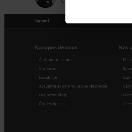
Comment puis-je vous aider ?
Support
À propos de nous
Nos p
À propos de Jabra
Micr
Carrières
Spea
Durabilité
Camé
Actualité et communiqués de presse
Camé
Lire notre blog
Logic
Études de cas
Acce