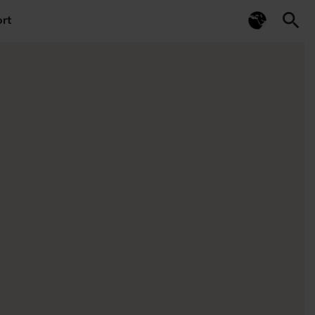
search
rt