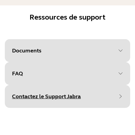
Ressources de support
Documents
FAQ
Document
Fiche technique
Language
Anglais
Contactez le Support Jabra
Type
pdf
Size
1.2 MB