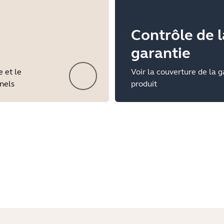
Contrôle de l
garantie
e et le
Voir la couverture de la g
nnels
produit