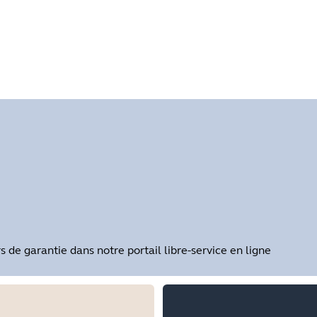
hez le numéro de série de votre produit avant de vérifier la g
de garantie dans notre portail libre-service en ligne