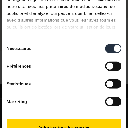
notre site avec nos partenaires de médias sociaux, de
publicité et d'analyse, qui peuvent combiner celles-ci
avec d'autres informations que vous leur avez fournies
ou qu'ils ont collectées lors de votre utilisation de leurs
services.
Sélection
Nécessaires
du
consentement
Bonjour,
Préférences
Comment puis-je vous aider ?
Statistiques
Support
Marketing
expand_more
À propos de nous
À propos de Jabra
expand_more
Nos produits
Autoriser tous les cookies