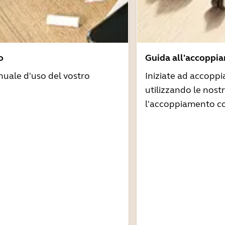
o
Guida all'accoppi
nuale d'uso del vostro
Iniziate ad accoppi
utilizzando le nost
l'accoppiamento co