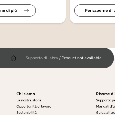
ne di più
Per saperne di 
Supporto di Jabra
/
Product not available
Chi siamo
Risorse d
La nostra storia
Supporto pe
Opportunità di lavoro
Manuali d'u
Sostenibilità
Guida all'