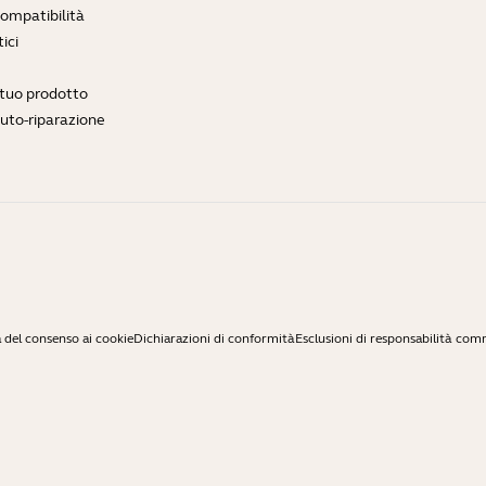
compatibilità
ici
l tuo prodotto
auto-riparazione
 del consenso ai cookie
Dichiarazioni di conformità
Esclusioni di responsabilità com