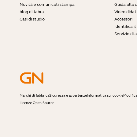
Novità e comunicati stampa
Guida alla 
blog di Jabra
Video didatt
Casi di studio
Accessori
Identifica i
Servizio di 
Marchi di fabbrica
Sicurezza e avvertenze
Informativa sui cookie
Modifica
Licenze Open Source