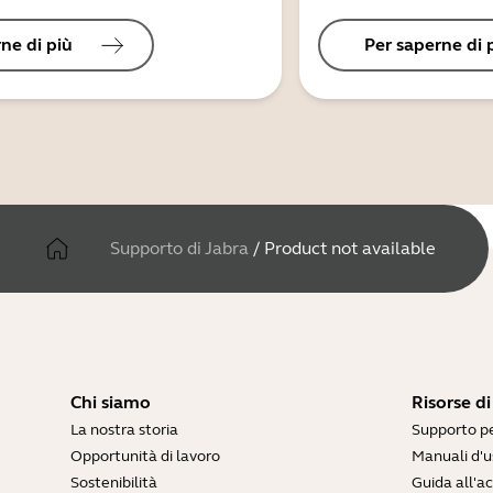
ne di più
Per saperne di 
Supporto di Jabra
/
Product not available
Chi siamo
Risorse d
La nostra storia
Supporto pe
Opportunità di lavoro
Manuali d'u
Sostenibilità
Guida all'