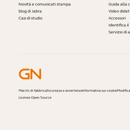
Novità e comunicati stampa
Guida alla 
blog di Jabra
Video didatt
Casi di studio
Accessori
Identifica i
Servizio di 
Marchi di fabbrica
Sicurezza e avvertenze
Informativa sui cookie
Modifica
Licenze Open Source