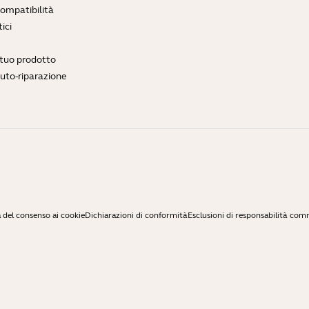
compatibilità
ici
l tuo prodotto
auto-riparazione
 del consenso ai cookie
Dichiarazioni di conformità
Esclusioni di responsabilità com