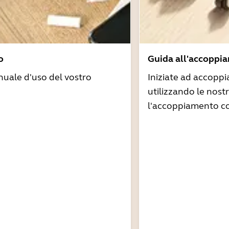
o
Guida all'accoppi
nuale d'uso del vostro
Iniziate ad accoppi
utilizzando le nost
l'accoppiamento co