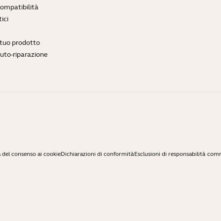
compatibilità
ici
l tuo prodotto
auto-riparazione
 del consenso ai cookie
Dichiarazioni di conformità
Esclusioni di responsabilità com