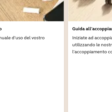
o
Guida all'accoppi
nuale d'uso del vostro
Iniziate ad accoppi
utilizzando le nost
l'accoppiamento co