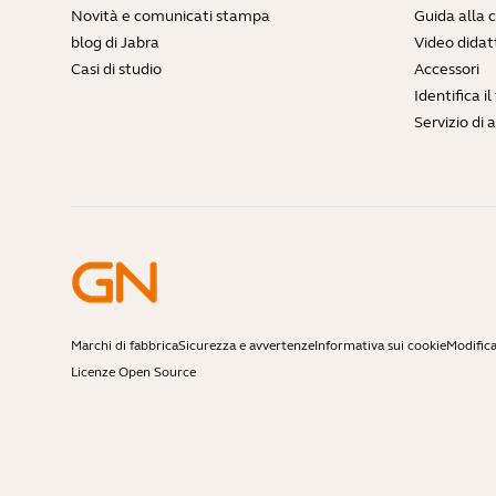
Novità e comunicati stampa
Guida alla 
blog di Jabra
Video didatt
Casi di studio
Accessori
Identifica i
Servizio di 
Marchi di fabbrica
Sicurezza e avvertenze
Informativa sui cookie
Modifica
Licenze Open Source