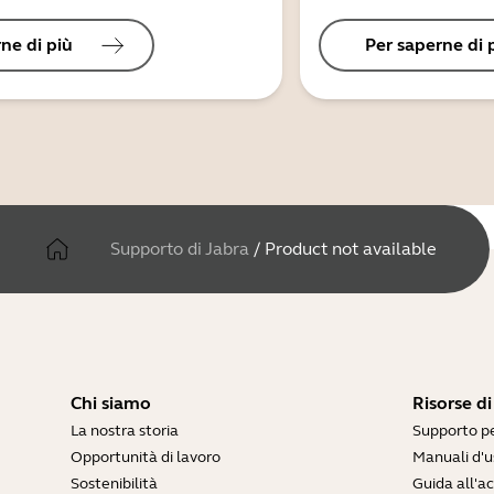
ne di più
Per saperne di 
Supporto di Jabra
/
Product not available
Chi siamo
Risorse d
La nostra storia
Supporto pe
Opportunità di lavoro
Manuali d'u
Sostenibilità
Guida all'