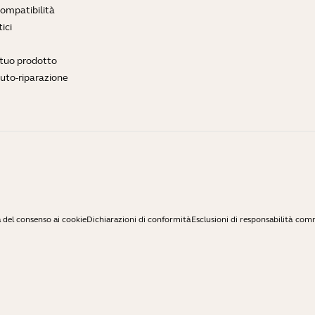
compatibilità
ici
l tuo prodotto
auto-riparazione
 del consenso ai cookie
Dichiarazioni di conformità
Esclusioni di responsabilità com