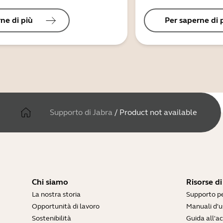
ne di più
Per saperne di 
Supporto di Jabra
/
Product not available
Chi siamo
Risorse d
La nostra storia
Supporto pe
Opportunità di lavoro
Manuali d'u
Sostenibilità
Guida all'