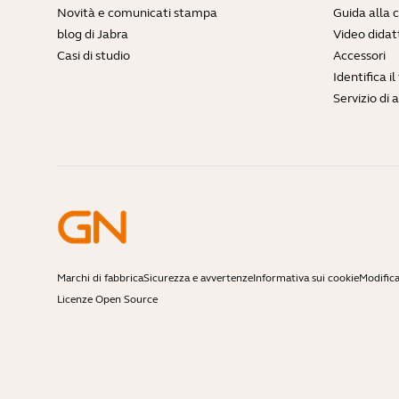
Novità e comunicati stampa
Guida alla 
blog di Jabra
Video didatt
Casi di studio
Accessori
Identifica i
Servizio di 
Marchi di fabbrica
Sicurezza e avvertenze
Informativa sui cookie
Modifica
Licenze Open Source