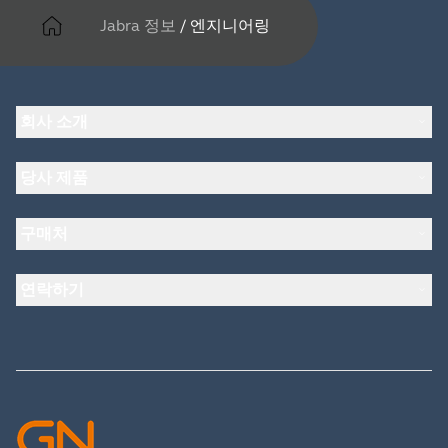
Jabra 정보
/
엔지니어링
회사 소개
Jabra 관련 정보
당사 제품
채용
의 지속 가능성
헤드셋
새 소식 및 보도자료
구매처
스피커폰
블로그 읽기
회의실 카메라
헤드셋, 스피커폰, 회의용 카메라
사례 연구
개인용 카메라
연락하기
소프트웨어
영업팀 연락하기
액세서리
서비스센터 연락하기
온라인 스토어 지원
제품 등록
개발자 프로그램
파트너 프로그램