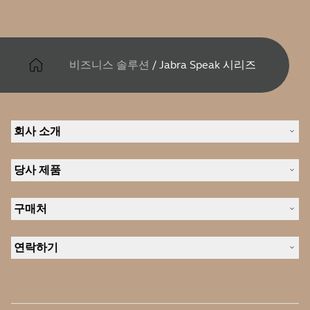
비즈니스 솔루션
/
Jabra Speak 시리즈
회사 소개
Jabra 관련 정보
당사 제품
채용
의 지속 가능성
헤드셋
새 소식 및 보도자료
구매처
스피커폰
블로그 읽기
회의실 카메라
헤드셋, 스피커폰, 회의용 카메라
사례 연구
개인용 카메라
연락하기
소프트웨어
영업팀 연락하기
액세서리
서비스센터 연락하기
온라인 스토어 지원