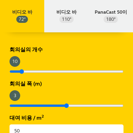
비디오 바
비디오 바
PanaCast 50이
72
°
110
°
180
°
m
ft
회의실의 개수
10
회의실 폭
(m)
3
2
대여 비용
/
m