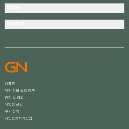
헤드셋
새 소식 및 보도자료
구매처
스피커폰
블로그 읽기
회의실 카메라
헤드셋, 스피커폰, 회의용 카메라
사례 연구
개인용 카메라
연락하기
소프트웨어
영업팀 연락하기
액세서리
서비스센터 연락하기
온라인 스토어 지원
제품 등록
개발자 프로그램
파트너 프로그램
보증 및 서비스
엔터프라이즈 제품 단종 정책
상표권
개인 정보 보호 정책
안전 및 경고
적합성 선언
쿠키 정책
개인정보처리방침