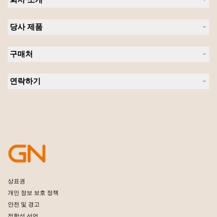
Jabra 관련 정보
당사 제품
채용
의 지속 가능성
헤드셋
새 소식 및 보도자료
구매처
스피커폰
블로그 읽기
회의실 카메라
헤드셋, 스피커폰, 회의용 카메라
사례 연구
개인용 카메라
연락하기
소프트웨어
영업팀 연락하기
액세서리
서비스센터 연락하기
온라인 스토어 지원
제품 등록
개발자 프로그램
파트너 프로그램
보증 및 서비스
엔터프라이즈 제품 단종 정책
상표권
개인 정보 보호 정책
안전 및 경고
적합성 선언