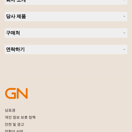
Jabra 관련 정보
당사 제품
채용
의 지속 가능성
헤드셋
새 소식 및 보도자료
구매처
스피커폰
블로그 읽기
회의실 카메라
헤드셋, 스피커폰, 회의용 카메라
사례 연구
개인용 카메라
연락하기
소프트웨어
영업팀 연락하기
액세서리
서비스센터 연락하기
온라인 스토어 지원
제품 등록
개발자 프로그램
파트너 프로그램
보증 및 서비스
엔터프라이즈 제품 단종 정책
상표권
개인 정보 보호 정책
안전 및 경고
적합성 선언