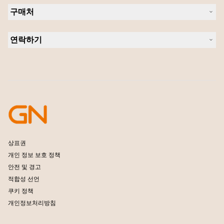
헤드셋
새 소식 및 보도자료
구매처
스피커폰
블로그 읽기
회의실 카메라
헤드셋, 스피커폰, 회의용 카메라
사례 연구
개인용 카메라
연락하기
소프트웨어
영업팀 연락하기
액세서리
서비스센터 연락하기
온라인 스토어 지원
제품 등록
개발자 프로그램
파트너 프로그램
보증 및 서비스
엔터프라이즈 제품 단종 정책
상표권
개인 정보 보호 정책
안전 및 경고
적합성 선언
쿠키 정책
개인정보처리방침