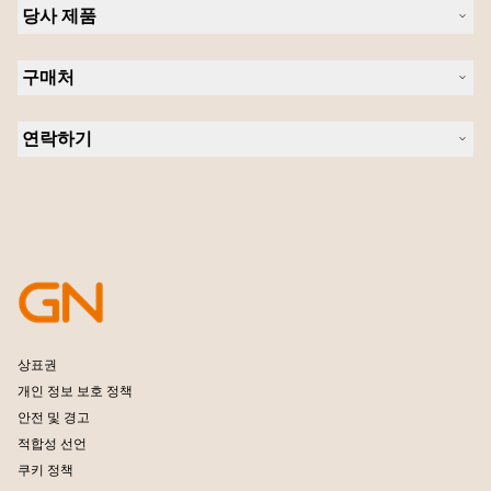
당사 제품
채용
의 지속 가능성
헤드셋
새 소식 및 보도자료
구매처
스피커폰
블로그 읽기
회의실 카메라
헤드셋, 스피커폰, 회의용 카메라
사례 연구
개인용 카메라
연락하기
소프트웨어
영업팀 연락하기
액세서리
서비스센터 연락하기
온라인 스토어 지원
제품 등록
개발자 프로그램
파트너 프로그램
보증 및 서비스
엔터프라이즈 제품 단종 정책
상표권
개인 정보 보호 정책
안전 및 경고
적합성 선언
쿠키 정책